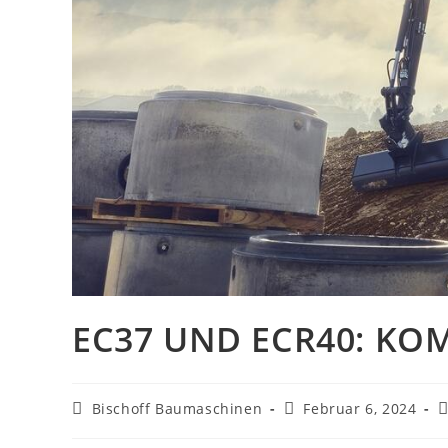
EC37 UND ECR40: KO
Beitrags-
Beitrag
B
Bischoff Baumaschinen
Februar 6, 2024
Autor:
veröffentlicht:
K