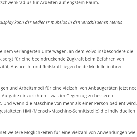
kschwenkradius für Arbeiten auf engstem Raum.
bdisplay kann der Bediener mühelos in den verschiedenen Menüs
on einem verlängerten Unterwagen, an dem Volvo insbesondere die
k sorgt für eine beeindruckende Zugkraft beim Befahren von
ät, Ausbrech- und Reißkraft liegen beide Modelle in ihrer
ngen und Arbeitsmodi für eine Vielzahl von Anbaugeräten jetzt no
ige Aufgabe einzurichten – was im Gegenzug zu besseren
t. Und wenn die Maschine von mehr als einer Person bedient wird,
gestalteten HMI (Mensch-Maschine-Schnittstelle) die individuellen
fnet weitere Möglichkeiten für eine Vielzahl von Anwendungen wie