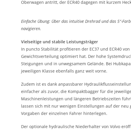
Oberwagen antritt, der ECR40 dagegen mit kurzem Hec
Einfache Übung: Über das intuitive Drehrad und das 5“-Far
navigieren.
Vielseitige und stabile Leistungsträger
In puncto Stabilität profitieren der EC37 und ECR40 v
Gewichtsverteilung optimiert hat. Der hohe Systemdruc
Steigungen und in unwegsamem Gelände. Bei Hubkapazit
jeweiligen Klasse ebenfalls ganz weit vorne.
Zudem ist es dank anpassbarer Hydraulikflusseinstellu
einfacher als zuvor, die Kompaktbagger für die jeweil
Maschinenleistungen und längeren Betriebszeiten führ
lassen sich mit nur wenigen Einstellungen auf der neu 
Vorgaben der einzelnen Fahrer hinterlegen.
Der optionale hydraulische Niederhalter von Volvo eröf